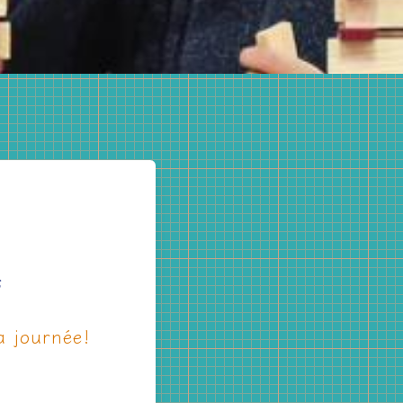
s
a journée!
s