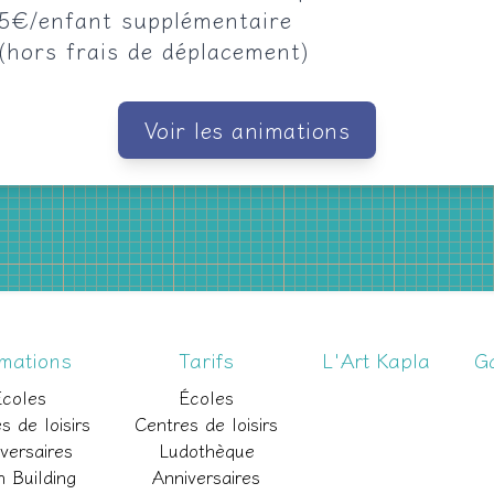
5€/enfant supplémentaire
(hors frais de déplacement)
Voir les animations
mations
Tarifs
L'Art Kapla
Ga
Écoles
Écoles
s de loisirs
Centres de loisirs
versaires
Ludothèque
 Building
Anniversaires